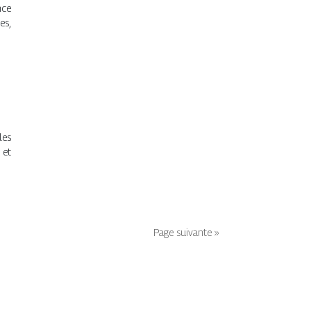
nce
es,
les
 et
Page suivante »