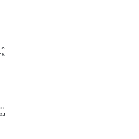
cas
nel
ure
 au