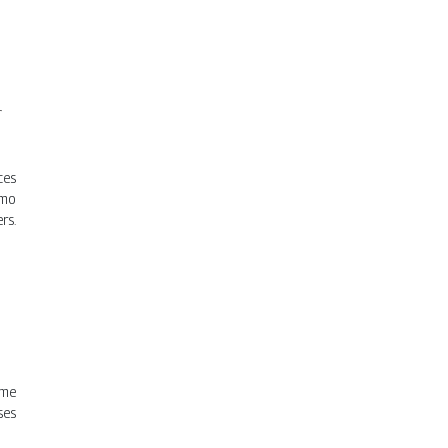
r
ces
mmo
rs.
mme
ses