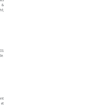
s &
té,
001
de.
s
ent
 et