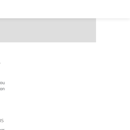
r
 ou
ion
os
ues