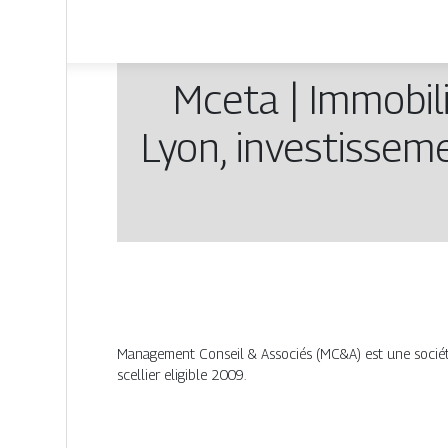
Mceta | Immobil
Lyon, in­vestis­se­m
Management Conseil & Associés (MC&A) est une société 
scellier eligible 2009.